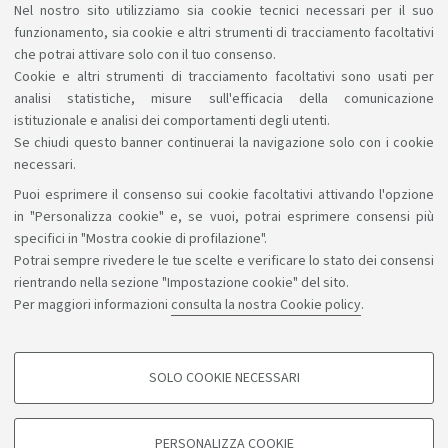
tutoraggio e le esercitazioni e il tirocinio pratico
Nel nostro sito utilizziamo sia cookie tecnici necessari per il suo
valutativo permettono di valutare e monitorare la
funzionamento, sia cookie e altri strumenti di tracciamento facoltativi
qualità dell'apprendimento sia da parte dello studente
che potrai attivare solo con il tuo consenso.
Cookie e altri strumenti di tracciamento facoltativi sono usati per
che dei docenti.
analisi statistiche, misure sull'efficacia della comunicazione
istituzionale e analisi dei comportamenti degli utenti.
Se chiudi questo banner continuerai la navigazione solo con i cookie
necessari.
Puoi esprimere il consenso sui cookie facoltativi attivando l'opzione
Sosteniamo il diritto alla conoscenza
in "Personalizza cookie" e, se vuoi, potrai esprimere consensi più
specifici in "Mostra cookie di profilazione".
Seguici su:
Potrai sempre rivedere le tue scelte e verificare lo stato dei consensi
rientrando nella sezione "Impostazione cookie" del sito.
Per maggiori informazioni
consulta la nostra Cookie policy
.
App:
SOLO COOKIE NECESSARI
COOKIE DI PROFILAZIONE - FACOLTATIVI
©Copyright 2026 - ALMA MATER STUDIORUM - Università di
Si tratta di cookie utilizzati per analizzare le caratteristiche della navigazione
PERSONALIZZA COOKIE