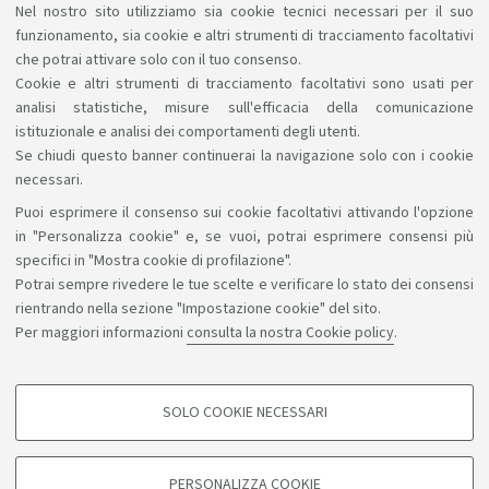
Valerio Rodilossi
- BPER Banca
Nel nostro sito utilizziamo sia cookie tecnici necessari per il suo
funzionamento, sia cookie e altri strumenti di tracciamento facoltativi
Francesco Rotondo
- Gruppo Società Gas Rimini
che potrai attivare solo con il tuo consenso.
S.p.A.
Cookie e altri strumenti di tracciamento facoltativi sono usati per
analisi statistiche, misure sull'efficacia della comunicazione
istituzionale e analisi dei comportamenti degli utenti.
Se chiudi questo banner continuerai la navigazione solo con i cookie
necessari.
Puoi esprimere il consenso sui cookie facoltativi attivando l'opzione
Sosteniamo il diritto alla conoscenza
in "Personalizza cookie" e, se vuoi, potrai esprimere consensi più
specifici in "Mostra cookie di profilazione".
Seguici su:
Potrai sempre rivedere le tue scelte e verificare lo stato dei consensi
rientrando nella sezione "Impostazione cookie" del sito.
Per maggiori informazioni
consulta la nostra Cookie policy
.
App:
SOLO COOKIE NECESSARI
COOKIE DI PROFILAZIONE - FACOLTATIVI
©Copyright 2026 - ALMA MATER STUDIORUM - Università di
Si tratta di cookie utilizzati per analizzare le caratteristiche della navigazione
PERSONALIZZA COOKIE