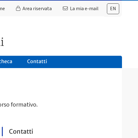
ine
Area riservata
La mia e-mail
EN
i
checa
Contatti
orso formativo.
Contatti