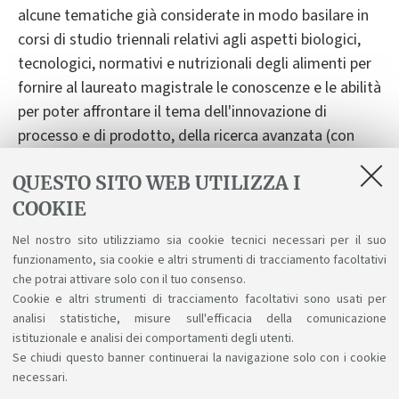
alcune tematiche già considerate in modo basilare in
corsi di studio triennali relativi agli aspetti biologici,
tecnologici, normativi e nutrizionali degli alimenti per
fornire al laureato magistrale le conoscenze e le abilità
per poter affrontare il tema dell'innovazione di
processo e di prodotto, della ricerca avanzata (con
possibilità di scaturire in corsi di dottorato di ricerca)
QUESTO SITO WEB UTILIZZA I
e del controllo approfondito delle qualità degli
COOKIE
alimenti avendo acquisito conoscenze dettagliate
sulle metodiche analitiche delle proprietà chimiche,
Nel nostro sito utilizziamo sia cookie tecnici necessari per il suo
fisiche, microbiologiche, nutrizionali e sensoriali degli
funzionamento, sia cookie e altri strumenti di tracciamento facoltativi
alimenti, anche con un approccio di analisi a livello
che potrai attivare solo con il tuo consenso.
Cookie e altri strumenti di tracciamento facoltativi sono usati per
molecolare.
analisi statistiche, misure sull'efficacia della comunicazione
istituzionale e analisi dei comportamenti degli utenti.
Se chiudi questo banner continuerai la navigazione solo con i cookie
necessari.