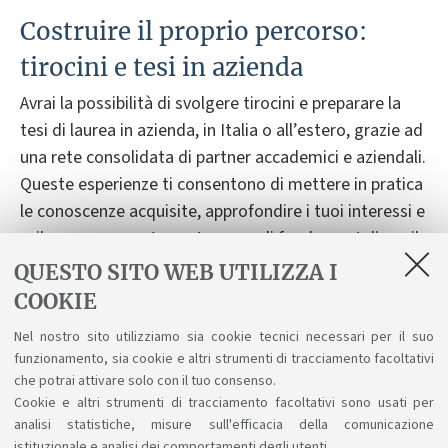
Costruire il proprio percorso:
tirocini e tesi in azienda
Avrai la possibilità di svolgere tirocini e
preparare
la
tesi di laurea in azienda,
in Italia o all’estero,
grazie a
d
una rete consolidata di partner accademici e
aziendali
.
Queste esperienze ti consentono di mettere in pratica
le conoscenze acquisite, approfondire i tuoi interessi e
sviluppare competenze trasversali fondamentali per il
mondo del lavoro e della ricerca.
QUESTO SITO WEB UTILIZZA I
COOKIE
Nel nostro sito utilizziamo sia cookie tecnici necessari per il suo
In evidenza
funzionamento, sia cookie e altri strumenti di tracciamento facoltativi
che potrai attivare solo con il tuo consenso.
Prospettive
Cookie e altri strumenti di tracciamento facoltativi sono usati per
analisi statistiche, misure sull'efficacia della comunicazione
istituzionale e analisi dei comportamenti degli utenti.