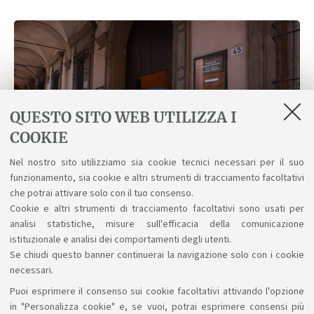
QUESTO SITO WEB UTILIZZA I
COOKIE
Nel nostro sito utilizziamo sia cookie tecnici necessari per il suo
funzionamento, sia cookie e altri strumenti di tracciamento facoltativi
che potrai attivare solo con il tuo consenso.
Guarda su YouTube
Cookie e altri strumenti di tracciamento facoltativi sono usati per
analisi statistiche, misure sull'efficacia della comunicazione
istituzionale e analisi dei comportamenti degli utenti.
Se chiudi questo banner continuerai la navigazione solo con i cookie
Sleg raccontato dalle studentesse e gli
necessari.
studenti. Scopri le loro motivazioni, le
Puoi esprimere il consenso sui cookie facoltativi attivando l'opzione
loro storie, la loro vita a Bologna e le
in "Personalizza cookie" e, se vuoi, potrai esprimere consensi più