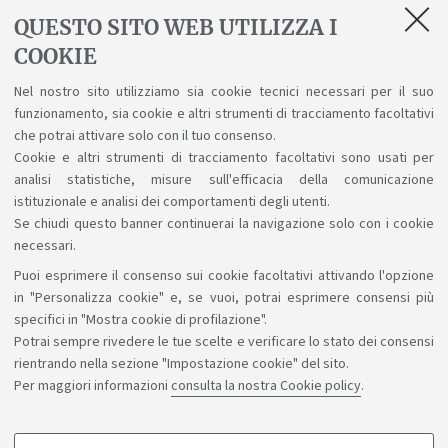
Non ci sono eventi
QUESTO SITO WEB UTILIZZA I
Archivio eventi
COOKIE
Nel nostro sito utilizziamo sia cookie tecnici necessari per il suo
Eventi di orientamento
funzionamento, sia cookie e altri strumenti di tracciamento facoltativi
che potrai attivare solo con il tuo consenso.
Oggi non ci sono open day
Cookie e altri strumenti di tracciamento facoltativi sono usati per
Vai agli eventi di orientamento
analisi statistiche, misure sull'efficacia della comunicazione
istituzionale e analisi dei comportamenti degli utenti.
Se chiudi questo banner continuerai la navigazione solo con i cookie
necessari.
Puoi esprimere il consenso sui cookie facoltativi attivando l'opzione
Sosteniamo il diritto alla conoscenza
in "Personalizza cookie" e, se vuoi, potrai esprimere consensi più
specifici in "Mostra cookie di profilazione".
Seguici su:
Potrai sempre rivedere le tue scelte e verificare lo stato dei consensi
rientrando nella sezione "Impostazione cookie" del sito.
Per maggiori informazioni
consulta la nostra Cookie policy
.
App: