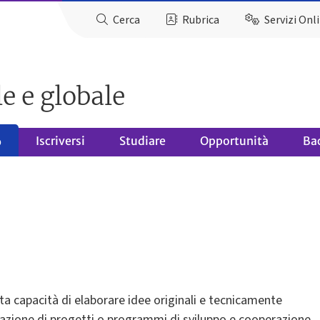
Cerca
Rubrica
Servizi Onl
e e globale
Iscriversi
Studiare
Opportunità
Ba
o
ata capacità di elaborare idee originali e tecnicamente
mulazione di progetti o programmi di sviluppo e cooperazione