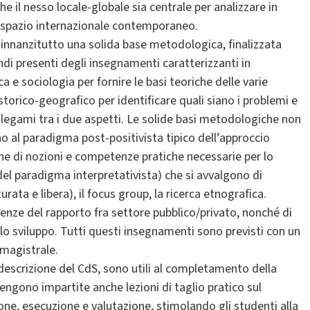
he il nesso locale-globale sia centrale per analizzare in
 spazio internazionale contemporaneo.
e innanzitutto una solida base metodologica, finalizzata
ndi presenti degli insegnamenti caratterizzanti in
 e sociologia per fornire le basi teoriche delle varie
torico-geografico per identificare quali siano i problemi e
 i legami tra i due aspetti. Le solide basi metodologiche non
ano al paradigma post-positivista tipico dell’approccio
ne di nozioni e competenze pratiche necessarie per lo
 del paradigma interpretativista) che si avvalgono di
urata e libera), il focus group, la ricerca etnografica.
scenze del rapporto fra settore pubblico/privato, nonché di
lo sviluppo. Tutti questi insegnamenti sono previsti con un
a magistrale.
 descrizione del CdS, sono utili al completamento della
ngono impartite anche lezioni di taglio pratico sul
one, esecuzione e valutazione, stimolando gli studenti alla