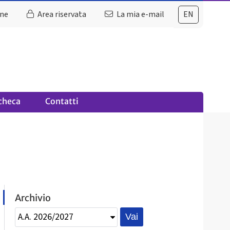
ine
Area riservata
La mia e-mail
EN
checa
Contatti
Archivio
Vai