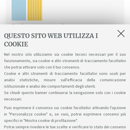
Non lavora e non cerca lavoro
QUESTO SITO WEB UTILIZZA I
COOKIE
Per questo corso
Per corsi della stessa classe - Italia
Nel nostro sito utilizziamo sia cookie tecnici necessari per il suo
funzionamento, sia cookie e altri strumenti di tracciamento facoltativi
Consulta i dati dell'indagine AlmaLaurea
che potrai attivare solo con il tuo consenso.
Cookie e altri strumenti di tracciamento facoltativi sono usati per
analisi statistiche, misure sull'efficacia della comunicazione
istituzionale e analisi dei comportamenti degli utenti.
Se chiudi questo banner continuerai la navigazione solo con i cookie
necessari.
Puoi esprimere il consenso sui cookie facoltativi attivando l'opzione
Sosteniamo il diritto alla conoscenza
in "Personalizza cookie" e, se vuoi, potrai esprimere consensi più
specifici in "Mostra cookie di profilazione".
Seguici su:
Potrai sempre rivedere le tue scelte e verificare lo stato dei consensi