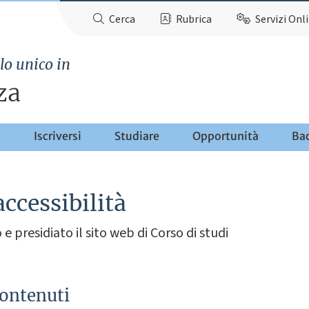
Cerca
Rubrica
Servizi Onl
lo unico in
za
o
Iscriversi
Studiare
Opportunità
Ba
accessibilità
e presidiato il sito web di Corso di studi
contenuti