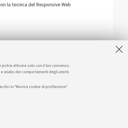
 con la tecnica del Responsive Web
nalarci difficoltà riscontrate
e potrai attivare solo con il tuo consenso.
e e analisi dei comportamenti degli utenti.
ifici in "Mostra cookie di profilazione".
Seguici su:
App:
F: 80007010376
RI