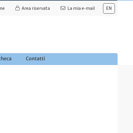
ine
Area riservata
La mia e-mail
EN
checa
Contatti