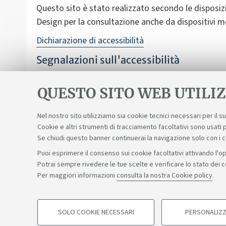
Questo sito è stato realizzato secondo le disposizi
Design per la consultazione anche da dispositivi mo
Dichiarazione di accessibilità
Segnalazioni sull'accessibilità
Nonostante le verifiche, non è sempre possibile gara
nell'accesso alle informazioni e ai servizi scrivend
QUESTO SITO WEB UTILIZ
Nel nostro sito utilizziamo sia cookie tecnici necessari per il 
Cookie e altri strumenti di tracciamento facoltativi sono usati p
Se chiudi questo banner continuerai la navigazione solo con i 
Puoi esprimere il consenso sui cookie facoltativi attivando l'op
Potrai sempre rivedere le tue scelte e verificare lo stato dei 
Sosteniamo il diritto alla conoscenza
Per maggiori informazioni
consulta la nostra Cookie policy
.
©Copyright 2026 - ALMA MATER STUDIORUM - Università di 
SOLO COOKIE NECESSARI
PERSONALIZZ
COOKIE DI PROFILAZIONE - FACOLTATIVI
Privacy
Note legali
Informazioni sul sito e accessibilità