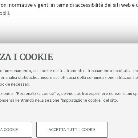
oni normative vigenti in tema di accessibilità dei siti web e
bili.
ntire la completa accessibilità del sito. Vi preghiamo di seg
o a
accessibile@unibo.it
.
ZA I COOKIE
suo funzionamento, sia cookie e altri strumenti di tracciamento facoltativi ch
er analisi statistiche, misure sull'efficacia della comunicazione istituzional
cookie necessari.
zione in "Personalizza cookie" e, se vuoi, potrai esprimere consensi più spec
consensi rientrando nella sezione "Impostazione cookie" del sito.
Bologna - Via Zamboni, 33 - 40126 Bologna - PI: 01131710376 - C
A COOKIE
ACCETTA TUTTI I COOKIE
COOKIE TECNICI - NECESSA
Impostazioni cookie