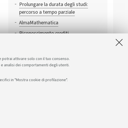
Prolungare la durata degli studi:
percorso a tempo parziale
AlmaMathematica
Riconoscimento crediti
e potrai attivare solo con il tuo consenso.
e e analisi dei comportamenti degli utenti.
ifici in "Mostra cookie di profilazione".
Seguici su:
App:
F: 80007010376
RI