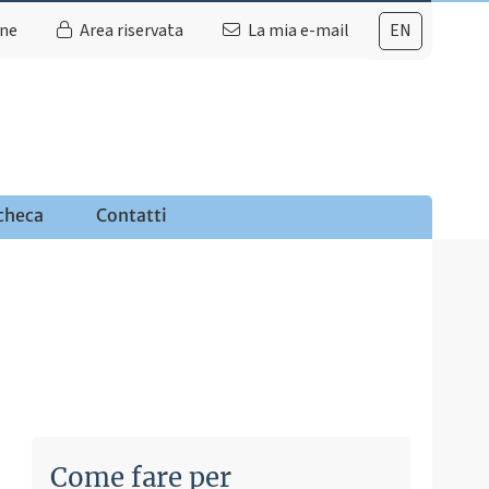
ine
Area riservata
La mia e-mail
EN
checa
Contatti
Come fare per