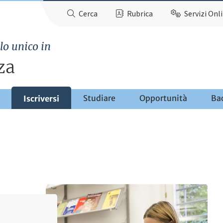
Cerca
Rubrica
Servizi Onl
lo unico in
za
Studiare
Opportunità
Ba
Iscriversi