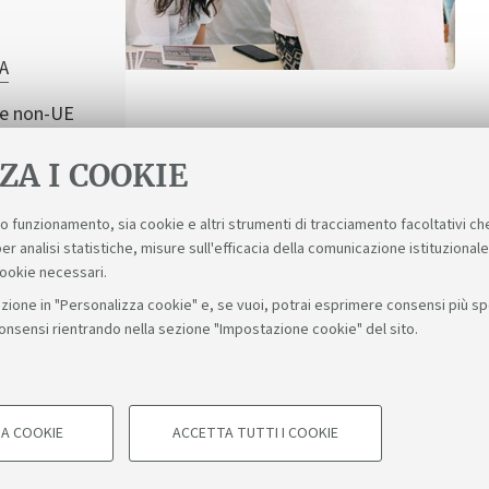
SA
ese non-UE
ZA I COOKIE
suo funzionamento, sia cookie e altri strumenti di tracciamento facoltativi ch
er analisi statistiche, misure sull'efficacia della comunicazione istituzional
cookie necessari.
zione in "Personalizza cookie" e, se vuoi, potrai esprimere consensi più spec
consensi rientrando nella sezione "Impostazione cookie" del sito.
Bologna - Via Zamboni, 33 - 40126 Bologna - PI: 01131710376 - C
A COOKIE
ACCETTA TUTTI I COOKIE
COOKIE TECNICI - NECESSA
Impostazioni cookie