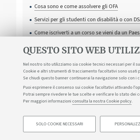
Cosa sono e come assolvere gli OFA
Servizi per gli studenti con disabilità o con D
Come iscriverti a un corso se vieni da un Pa
QUESTO SITO WEB UTILIZ
Nel nostro sito utilizziamo sia cookie tecnici necessari per il 
Cookie e altri strumenti di tracciamento facoltativi sono usati p
Se chiudi questo banner continuerai la navigazione solo con i 
Puoi esprimere il consenso sui cookie facoltativi attivando l'op
Potrai sempre rivedere le tue scelte e verificare lo stato dei 
Sosteniamo il diritto alla conoscenza
Per maggiori informazioni
consulta la nostra Cookie policy
.
©Copyright 2026 - ALMA MATER STUDIORUM - Università di 
SOLO COOKIE NECESSARI
PERSONALIZZ
COOKIE DI PROFILAZIONE - FACOLTATIVI
Privacy
Note legali
Informazioni sul sito e accessibilità