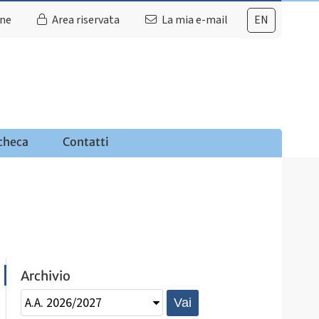
ine
Area riservata
La mia e-mail
EN
checa
Contatti
Archivio
Vai