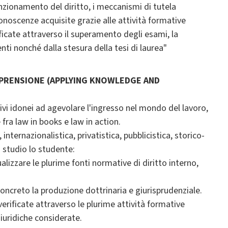
zionamento del diritto, i meccanismi di tutela
 conoscenze acquisite grazie alle attività formative
ificate attraverso il superamento degli esami, la
ti nonché dalla stesura della tesi di laurea"
MPRENSIONE (APPLYING KNOWLEDGE AND
ivi idonei ad agevolare l'ingresso nel mondo del lavoro,
fra law in books e law in action.
nternazionalistica, privatistica, pubblicistica, storico-
 studio lo studente:
alizzare le plurime fonti normative di diritto interno,
concreto la produzione dottrinaria e giurisprudenziale.
rificate attraverso le plurime attività formative
iuridiche considerate.