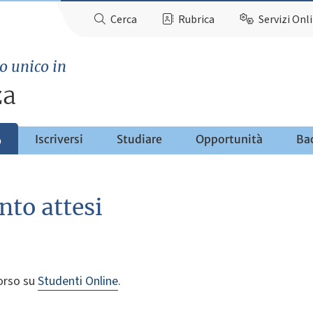
Cerca
Rubrica
Servizi Onl
o unico in
za
Iscriversi
Studiare
Opportunità
Ba
o
nto attesi
corso su
Studenti Online
.