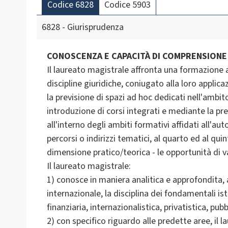
Codice 6828
Codice 5903
6828 - Giurisprudenza
CONOSCENZA E CAPACITÀ DI COMPRENSION
Il laureato magistrale affronta una formazione 
discipline giuridiche, coniugato alla loro applic
la previsione di spazi ad hoc dedicati nell'ambito
introduzione di corsi integrati e mediante la previ
all'interno degli ambiti formativi affidati all'au
percorsi o indirizzi tematici, al quarto ed al qui
dimensione pratico/teorica - le opportunità di va
Il laureato magistrale:
1) conosce in maniera analitica e approfondita,
internazionale, la disciplina dei fondamentali is
finanziaria, internazionalistica, privatistica, pu
2) con specifico riguardo alle predette aree, il 