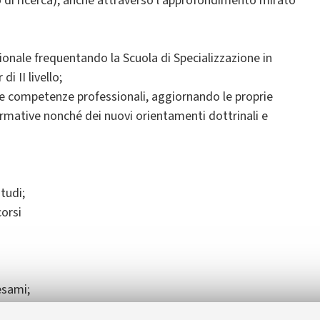
 di ricerca), anche attraverso l'approfondimento mirato
ionale frequentando la Scuola di Specializzazione in
i II livello;
le competenze professionali, aggiornando le proprie
rmative nonché dei nuovi orientamenti dottrinali e
tudi;
corsi
esami;
corsi;