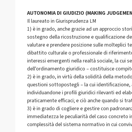
AUTONOMIA DI GIUDIZIO (MAKING JUDGEME
Il laureato in Giurisprudenza LM
1) è in grado, anche grazie ad un approccio stor
sostegno della ricostruzione e qualificazione de
valutare e prendere posizione sulle molteplici t
dibattito culturale o professionale di riferiment
interessi emergenti nella realtà sociale, la cui s
dell'ordinamento giuridico – costituisce compito
2) è in grado, in virtù della solidità della metod
questioni sottopostegli – la cui identificazione, 
individuandone i profili giuridici rilevanti ed e
praticamente efficaci; e ciò anche quando si tra
3) è in grado di cogliere e gestire con padronan
immediatezza le peculiarità del caso concreto i
complessità del sistema normativo in cui conviv