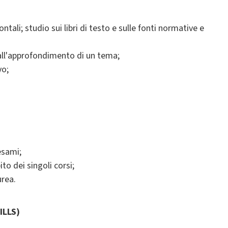
ntali; studio sui libri di testo e sulle fonti normative e
e all'approfondimento di un tema;
vo;
esami;
to dei singoli corsi;
urea.
ILLS)