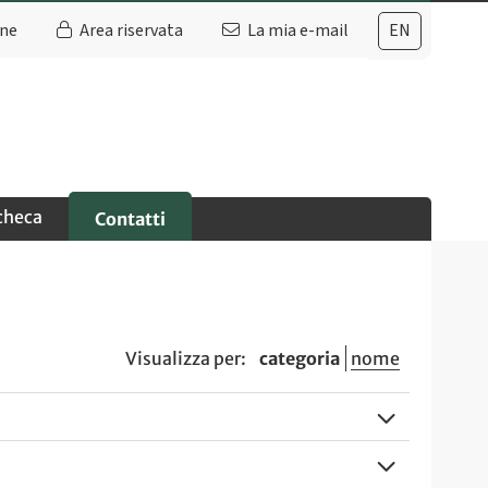
ine
Area riservata
La mia e-mail
EN
checa
Contatti
Visualizza per:
categoria
nome