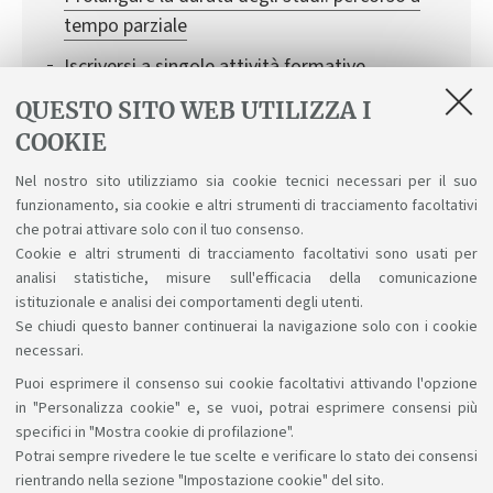
tempo parziale
Iscriversi a singole attività formative
Conciliare studio e carriera sportiva
QUESTO SITO WEB UTILIZZA I
COOKIE
Attivare una carriera alias
Nel nostro sito utilizziamo sia cookie tecnici necessari per il suo
Conciliare studio e lavoro
funzionamento, sia cookie e altri strumenti di tracciamento facoltativi
AlmaMathematica
che potrai attivare solo con il tuo consenso.
Cookie e altri strumenti di tracciamento facoltativi sono usati per
analisi statistiche, misure sull'efficacia della comunicazione
istituzionale e analisi dei comportamenti degli utenti.
Se chiudi questo banner continuerai la navigazione solo con i cookie
necessari.
Puoi esprimere il consenso sui cookie facoltativi attivando l'opzione
Sosteniamo il diritto alla conoscenza
in "Personalizza cookie" e, se vuoi, potrai esprimere consensi più
specifici in "Mostra cookie di profilazione".
Seguici su:
Potrai sempre rivedere le tue scelte e verificare lo stato dei consensi
rientrando nella sezione "Impostazione cookie" del sito.