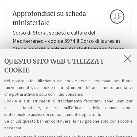
Approfondisci su scheda
ministeriale
Corso di Storia, società e culture del
Mediterraneo - codice 5974
Il Corso di laurea in
Storia, società e culture del Mediterraneo (classe
L-42) si prefigge di formare laureati in grado di
QUESTO SITO WEB UTILIZZA I
affrontare una serie di nodi problematici centrali
COOKIE
nel mondo contemporaneo: convivenza
Nel nostro sito utilizziamo sia cookie tecnici necessari per il suo
interculturale, evoluzione del processo…
funzionamento, sia cookie e altri strumenti di tracciamento facoltativi
Leggi di più
che potrai attivare solo con il tuo consenso.
Cookie e altri strumenti di tracciamento facoltativi sono usati per
analisi statistiche, misure sull'efficacia della comunicazione
istituzionale e analisi dei comportamenti degli utenti.
Se chiudi questo banner continuerai la navigazione solo con i cookie
necessari.