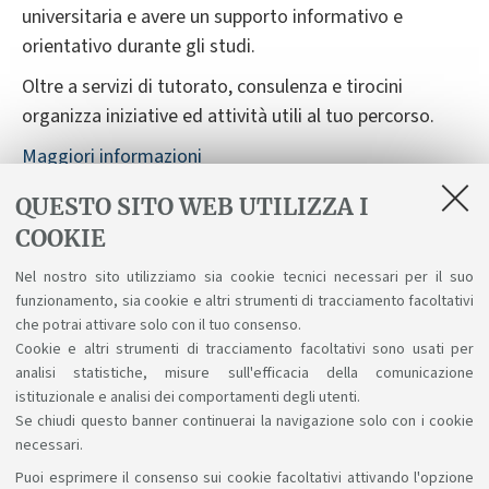
universitaria e avere un supporto informativo e
orientativo durante gli studi.
Oltre a servizi di tutorato, consulenza e tirocini
organizza iniziative ed attività utili al tuo percorso.
Maggiori informazioni
QUESTO SITO WEB UTILIZZA I
Orientamento per laureandi o laureati
COOKIE
L'Università di Bologna offre supporto a chi intende
Nel nostro sito utilizziamo sia cookie tecnici necessari per il suo
proseguire il percorso formativo oppure accedere al
funzionamento, sia cookie e altri strumenti di tracciamento facoltativi
mondo del lavoro.
che potrai attivare solo con il tuo consenso.
Cookie e altri strumenti di tracciamento facoltativi sono usati per
Maggiori informazioni
analisi statistiche, misure sull'efficacia della comunicazione
istituzionale e analisi dei comportamenti degli utenti.
Se chiudi questo banner continuerai la navigazione solo con i cookie
necessari.
Puoi esprimere il consenso sui cookie facoltativi attivando l'opzione
Sosteniamo il diritto alla conoscenza