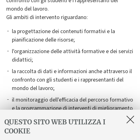
confronto con gli studenti e i rappresentanti del
mondo del lavoro.
Gli ambiti di intervento riguardano:
la progettazione dei contenuti formativi e la
pianificazione delle risorse;
l'organizzazione delle attività formative e dei servizi
didattici;
la raccolta di dati e informazioni anche attraverso il
confronto con gli studenti e i rappresentanti del
mondo del lavoro;
il monitoraggio dell'efficacia del percorso formativo
e la programmazione di interventi di miglioramento
della didattica e dei servizi.
QUESTO SITO WEB UTILIZZA I
COOKIE
Il Corso rende disponibili sul proprio sito informazioni
complete e aggiornate sul progetto formativo (profili