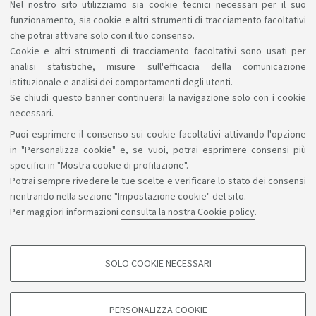
Nel nostro sito utilizziamo sia cookie tecnici necessari per il suo
professionali formati, risultati di apprendimento
funzionamento, sia cookie e altri strumenti di tracciamento facoltativi
attesi, attività formative), sulle risorse utilizzate e sui
che potrai attivare solo con il tuo consenso.
Cookie e altri strumenti di tracciamento facoltativi sono usati per
servizi didattici e sui risultati conseguiti.
analisi statistiche, misure sull'efficacia della comunicazione
istituzionale e analisi dei comportamenti degli utenti.
Se chiudi questo banner continuerai la navigazione solo con i cookie
necessari.
Puoi esprimere il consenso sui cookie facoltativi attivando l'opzione
Sosteniamo il diritto alla conoscenza
in "Personalizza cookie" e, se vuoi, potrai esprimere consensi più
specifici in "Mostra cookie di profilazione".
Seguici su:
Potrai sempre rivedere le tue scelte e verificare lo stato dei consensi
rientrando nella sezione "Impostazione cookie" del sito.
Per maggiori informazioni
consulta la nostra Cookie policy
.
App:
SOLO COOKIE NECESSARI
COOKIE DI PROFILAZIONE - FACOLTATIVI
©Copyright 2026 - ALMA MATER STUDIORUM - Università di
Si tratta di cookie utilizzati per analizzare le caratteristiche della navigazione
PERSONALIZZA COOKIE