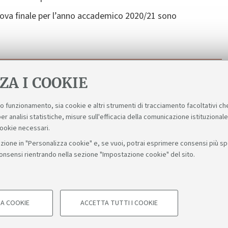
ova finale per l’anno accademico 2020/21 sono
ZA I COOKIE
suo funzionamento, sia cookie e altri strumenti di tracciamento facoltativi ch
er analisi statistiche, misure sull'efficacia della comunicazione istituzional
cookie necessari.
zione in "Personalizza cookie" e, se vuoi, potrai esprimere consensi più spec
consensi rientrando nella sezione "Impostazione cookie" del sito.
Bologna - Via Zamboni, 33 - 40126 Bologna - PI: 01131710376 - C
A COOKIE
ACCETTA TUTTI I COOKIE
COOKIE TECNICI - NECESSA
Impostazioni cookie