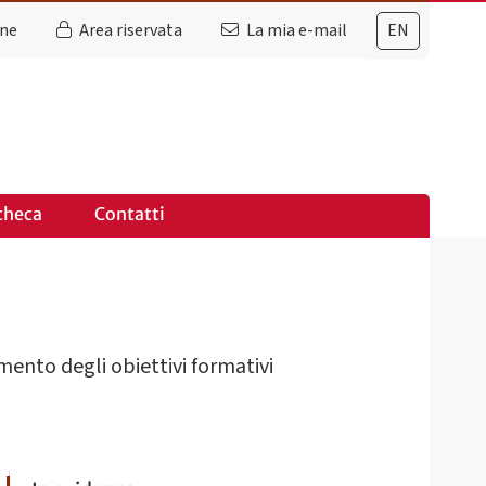
ine
Area riservata
La mia e-mail
EN
checa
Contatti
imento degli obiettivi formativi