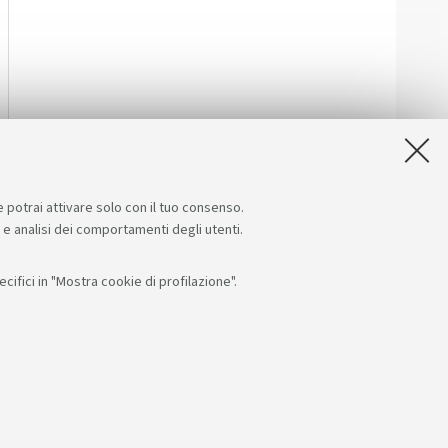
e potrai attivare solo con il tuo consenso.
e e analisi dei comportamenti degli utenti.
ifici in "Mostra cookie di profilazione".
Seguici su:
App:
F: 80007010376
RI