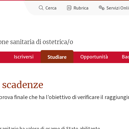
Cerca
Rubrica
Servizi Onl
one sanitaria di ostetrica/o
Iscriversi
Opportunità
Ba
Studiare
e scadenze
ova finale che ha l’obiettivo di verificare il raggiung
 sanitarie ha valore di esame di Stato abilitante