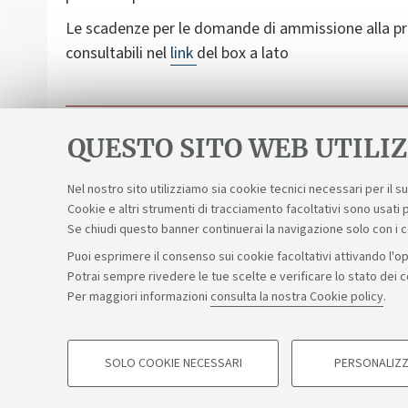
Le scadenze per le domande di ammissione alla pr
consultabili nel
link
del box a lato
Tesi di Laurea - Guida e modulistica
QUESTO SITO WEB UTILIZ
Nel nostro sito utilizziamo sia cookie tecnici necessari per il 
Cookie e altri strumenti di tracciamento facoltativi sono usati p
Se chiudi questo banner continuerai la navigazione solo con i 
Puoi esprimere il consenso sui cookie facoltativi attivando l'op
Potrai sempre rivedere le tue scelte e verificare lo stato dei 
Sosteniamo il diritto alla conoscenza
Per maggiori informazioni
consulta la nostra Cookie policy
.
©Copyright 2026 - ALMA MATER STUDIORUM - Università di 
SOLO COOKIE NECESSARI
PERSONALIZZ
COOKIE DI PROFILAZIONE - FACOLTATIVI
Privacy
Note legali
Informazioni sul sito e accessibilità