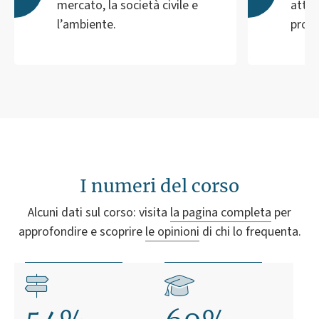
mercato, la società civile e
attra
l’ambiente.
proge
I numeri del corso
Alcuni dati sul corso: visita
la pagina completa
per
approfondire e scoprire
le opinioni
di chi lo frequenta.