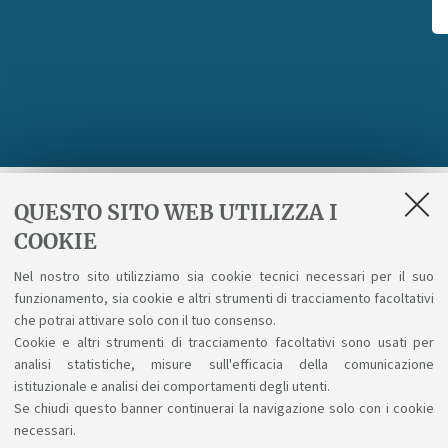
QUESTO SITO WEB UTILIZZA I
Ricevi aggiornamenti sul corso
COOKIE
Nel nostro sito utilizziamo sia cookie tecnici necessari per il suo
Invia
funzionamento, sia cookie e altri strumenti di tracciamento facoltativi
che potrai attivare solo con il tuo consenso.
Ho letto l'
informativa sulla privacy
e acconsento al
Cookie e altri strumenti di tracciamento facoltativi sono usati per
analisi statistiche, misure sull'efficacia della comunicazione
trattamento dei miei dati personali
istituzionale e analisi dei comportamenti degli utenti.
Se chiudi questo banner continuerai la navigazione solo con i cookie
necessari.