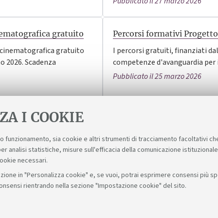
Pubblicato il 27 marzo 2026
nematografica gratuito
Percorsi formativi Progett
 cinematografica gratuito
I percorsi gratuiti, finanziati
to 2026. Scadenza
competenze d'avanguardia per i
Pubblicato il 25 marzo 2026
ZA I COOKIE
suo funzionamento, sia cookie e altri strumenti di tracciamento facoltativi ch
er analisi statistiche, misure sull'efficacia della comunicazione istituzional
cookie necessari.
zione in "Personalizza cookie" e, se vuoi, potrai esprimere consensi più spec
consensi rientrando nella sezione "Impostazione cookie" del sito.
Seguici su: