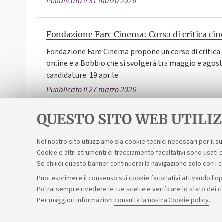
Pubblicato il 31 marzo 2026
Fondazione Fare Cinema: Corso di critica ci
Fondazione Fare Cinema propone un corso di critica
online e a Bobbio che si svolgerà tra maggio e agos
candidature: 19 aprile.
Pubblicato il 27 marzo 2026
QUESTO SITO WEB UTILIZ
1
2
3
4
5
6
7
8
Nel nostro sito utilizziamo sia cookie tecnici necessari per il 
Cookie e altri strumenti di tracciamento facoltativi sono usati p
Se chiudi questo banner continuerai la navigazione solo con i 
Puoi esprimere il consenso sui cookie facoltativi attivando l'op
Potrai sempre rivedere le tue scelte e verificare lo stato dei 
Sosteniamo il diritto alla conoscenza
Per maggiori informazioni
consulta la nostra Cookie policy
.