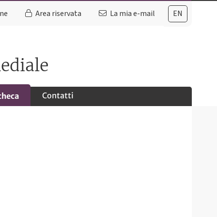
ine
Area riservata
La mia e-mail
EN
ediale
Contatti
checa