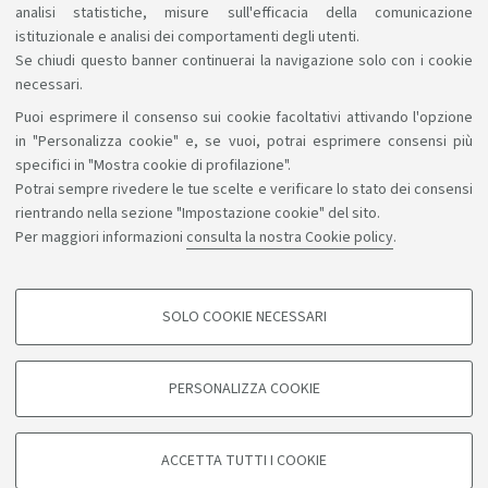
analisi statistiche, misure sull'efficacia della comunicazione
trattamento dei miei dati personali
istituzionale e analisi dei comportamenti degli utenti.
Se chiudi questo banner continuerai la navigazione solo con i cookie
necessari.
Puoi esprimere il consenso sui cookie facoltativi attivando l'opzione
Sosteniamo il diritto alla conoscenza
in "Personalizza cookie" e, se vuoi, potrai esprimere consensi più
specifici in "Mostra cookie di profilazione".
Seguici su:
Potrai sempre rivedere le tue scelte e verificare lo stato dei consensi
rientrando nella sezione "Impostazione cookie" del sito.
Per maggiori informazioni
consulta la nostra Cookie policy
.
App:
SOLO COOKIE NECESSARI
COOKIE DI PROFILAZIONE - FACOLTATIVI
©Copyright 2026 - ALMA MATER STUDIORUM - Università di
Si tratta di cookie utilizzati per analizzare le caratteristiche della navigazione
PERSONALIZZA COOKIE
degli utenti, creare profili in base al loro comportamento sul sito, per analisi
Bologna - Via Zamboni, 33 - 40126 Bologna - PI: 01131710376 -
di marketing.
CF: 80007010376
Mostra cookie di profilazione
Privacy
Note legali
Informazioni sul sito e accessibilità
ACCETTA TUTTI I COOKIE
Impostazioni cookie