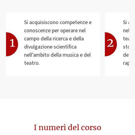
Si acquisiscono competenze e
Si a
conoscenze per operare nel
nella
campo della ricerca e della
teatr
divulgazione scientifica
stori
nell’ambito della musica e del
dell’
teatro.
rappr
I numeri del corso