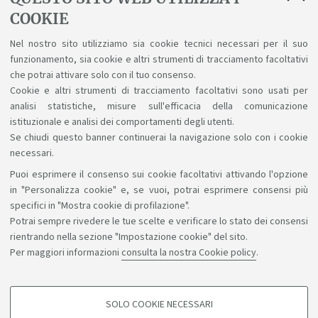
COOKIE
Regolamento Studenti d'Ateneo
Nel nostro sito utilizziamo sia cookie tecnici necessari per il suo
Regolamento Didattico di Corso di Studio A.A.
funzionamento, sia cookie e altri strumenti di tracciamento facoltativi
2026-27
che potrai attivare solo con il tuo consenso.
Cookie e altri strumenti di tracciamento facoltativi sono usati per
analisi statistiche, misure sull'efficacia della comunicazione
istituzionale e analisi dei comportamenti degli utenti.
Se chiudi questo banner continuerai la navigazione solo con i cookie
necessari.
Puoi esprimere il consenso sui cookie facoltativi attivando l'opzione
Sosteniamo il diritto alla conoscenza
in "Personalizza cookie" e, se vuoi, potrai esprimere consensi più
specifici in "Mostra cookie di profilazione".
Seguici su:
Potrai sempre rivedere le tue scelte e verificare lo stato dei consensi
rientrando nella sezione "Impostazione cookie" del sito.
Per maggiori informazioni
consulta la nostra Cookie policy
.
App:
SOLO COOKIE NECESSARI