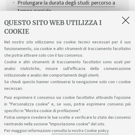
Prolungare la durata degli studi: percorso a
tempo parziale
Iscriversi a singole attività formative
QUESTO SITO WEB UTILIZZA I
COOKIE
Conciliare studio e carriera sportiva
Nel nostro sito utilizziamo sia cookie tecnici necessari per il suo
Attivare una carriera alias
funzionamento, sia cookie e altri strumenti di tracciamento facoltativi
Conciliare studio e lavoro
che potrai attivare solo con il tuo consenso.
Cookie e altri strumenti di tracciamento facoltativi sono usati per
analisi statistiche, misure sull'efficacia della comunicazione
istituzionale e analisi dei comportamenti degli utenti.
Se chiudi questo banner continuerai la navigazione solo con i cookie
necessari.
Puoi esprimere il consenso sui cookie facoltativi attivando l'opzione
Sosteniamo il diritto alla conoscenza
in "Personalizza cookie" e, se vuoi, potrai esprimere consensi più
specifici in "Mostra cookie di profilazione".
Seguici su:
Potrai sempre rivedere le tue scelte e verificare lo stato dei consensi
rientrando nella sezione "Impostazione cookie" del sito.
Per maggiori informazioni
consulta la nostra Cookie policy
.