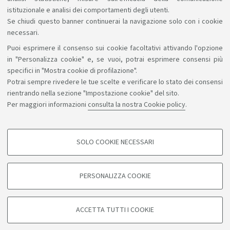
istituzionale e analisi dei comportamenti degli utenti.
Se chiudi questo banner continuerai la navigazione solo con i cookie
necessari.
Puoi esprimere il consenso sui cookie facoltativi attivando l'opzione
Sosteniamo il diritto alla conoscenza
in "Personalizza cookie" e, se vuoi, potrai esprimere consensi più
specifici in "Mostra cookie di profilazione".
Seguici su:
Potrai sempre rivedere le tue scelte e verificare lo stato dei consensi
rientrando nella sezione "Impostazione cookie" del sito.
Per maggiori informazioni
consulta la nostra Cookie policy
.
App:
SOLO COOKIE NECESSARI
COOKIE DI PROFILAZIONE - FACOLTATIVI
©Copyright 2026 - ALMA MATER STUDIORUM - Università di
Si tratta di cookie utilizzati per analizzare le caratteristiche della navigazione
PERSONALIZZA COOKIE
degli utenti, creare profili in base al loro comportamento sul sito, per analisi
Bologna - Via Zamboni, 33 - 40126 Bologna - PI: 01131710376 -
di marketing.
CF: 80007010376
Mostra cookie di profilazione
Privacy
Note legali
Informazioni sul sito e accessibilità
ACCETTA TUTTI I COOKIE
Impostazioni cookie
Google/Youtube Video