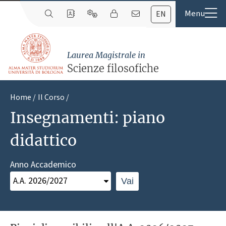
EN
Laurea Magistrale in
Scienze filosofiche
Home
Il Corso
Insegnamenti: piano
didattico
Anno Accademico
Vai