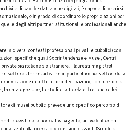
dei beni culturali. Ha conoscenza dei programmi di
archivi e di banche dati anche digitali, è capace di inserirsi
ernazionale, è in grado di coordinare le proprie azioni per
quelle degli altri partner istituzionali e professionali anche
.
re in diversi contesti professionali privati e pubblici (con
tuzioni specifiche quali Soprintendenze e Musei, Centri
 private sia italiane sia straniere. I laureati magistrali
co settore storico-artistico in particolare nei settori della
 comunicazione in tutte le loro declinazioni, con funzioni di
 la catalogazione, lo studio, la tutela e il recupero dei
atore di musei pubblici prevede uno specifico percorso di
di previsti dalla normativa vigente, ai livelli ulteriori
 finalizzati alla ricerca o professionalizzanti (Scuole di