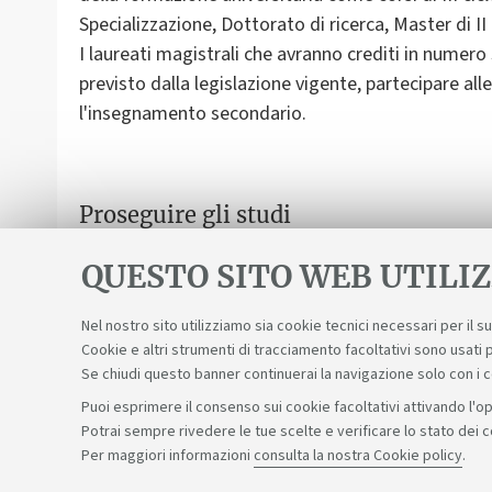
Specializzazione, Dottorato di ricerca, Master di II l
I laureati magistrali che avranno crediti in numero
previsto dalla legislazione vigente, partecipare al
Proseguire gli studi
Dà accesso agli studi di terzo ciclo (Dottorato di r
QUESTO SITO WEB UTILIZ
di secondo livello.
Nel nostro sito utilizziamo sia cookie tecnici necessari per il 
Cookie e altri strumenti di tracciamento facoltativi sono usati p
Se chiudi questo banner continuerai la navigazione solo con i 
Puoi esprimere il consenso sui cookie facoltativi attivando l'op
Potrai sempre rivedere le tue scelte e verificare lo stato dei 
Sosteniamo il diritto alla conoscenza
Per maggiori informazioni
consulta la nostra Cookie policy
.