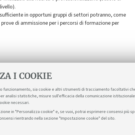
ivello).
 sufficiente in opportuni gruppi di settori potranno, come
le prove di ammissione per i percorsi di formazione per
icerca e Scuola di specializzazione) e master universitario
ZA I COOKIE
suo funzionamento, sia cookie e altri strumenti di tracciamento facoltativi ch
er analisi statistiche, misure sull'efficacia della comunicazione istituzional
cookie necessari.
zione in "Personalizza cookie" e, se vuoi, potrai esprimere consensi più spec
consensi rientrando nella sezione "Impostazione cookie" del sito.
Seguici su: