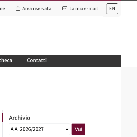
ine
Area riservata
La mia e-mail
EN
checa
Contatti
Archivio
Vai