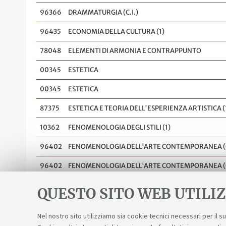
96366
DRAMMATURGIA (C.I.)
96435
ECONOMIA DELLA CULTURA (1)
78048
ELEMENTI DI ARMONIA E CONTRAPPUNTO
00345
ESTETICA
00345
ESTETICA
87375
ESTETICA E TEORIA DELL'ESPERIENZA ARTISTICA (
10362
FENOMENOLOGIA DEGLI STILI (1)
96402
FENOMENOLOGIA DELL'ARTE CONTEMPORANEA (C
96402
FENOMENOLOGIA DELL'ARTE CONTEMPORANEA (C
QUESTO SITO WEB UTILIZ
1
2
3
4
5
6
7
...
9
Nel nostro sito utilizziamo sia cookie tecnici necessari per il 