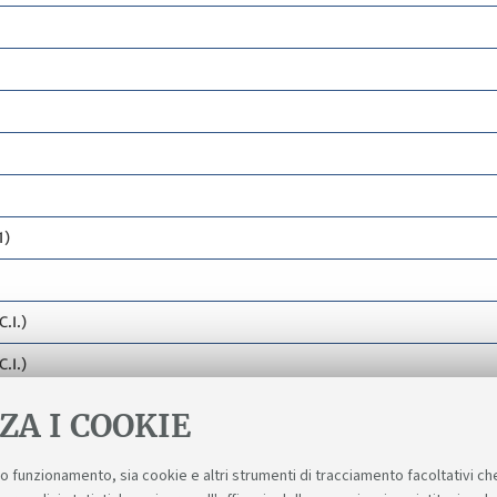
1)
.I.)
.I.)
ZA I COOKIE
suo funzionamento, sia cookie e altri strumenti di tracciamento facoltativi ch