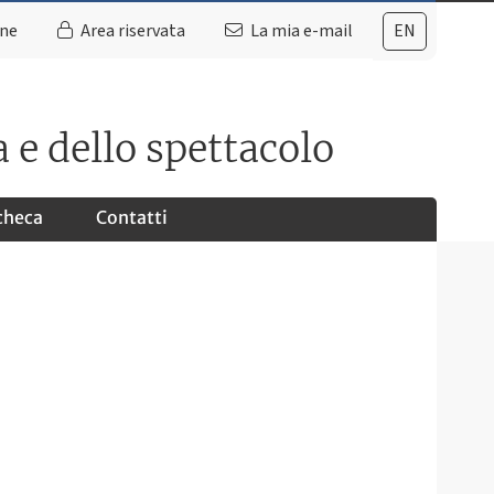
ine
Area riservata
La mia e-mail
EN
 e dello spettacolo
checa
Contatti