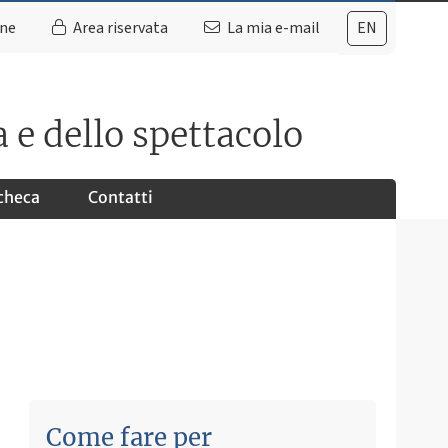
ine
Area riservata
La mia e-mail
EN
 e dello spettacolo
checa
Contatti
Come fare per