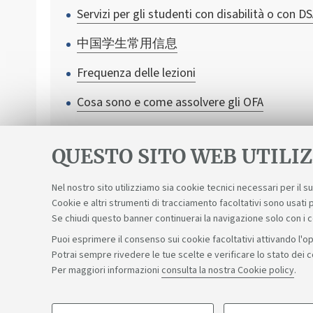
Servizi per gli studenti con disabilità o con D
中国学生常用信息
Frequenza delle lezioni
Cosa sono e come assolvere gli OFA
Come iscriverti a un corso se vieni da un Pa
QUESTO SITO WEB UTILIZ
Nel nostro sito utilizziamo sia cookie tecnici necessari per il 
Cookie e altri strumenti di tracciamento facoltativi sono usati p
Se chiudi questo banner continuerai la navigazione solo con i 
Puoi esprimere il consenso sui cookie facoltativi attivando l'op
Potrai sempre rivedere le tue scelte e verificare lo stato dei 
Sosteniamo il diritto alla conoscenza
Per maggiori informazioni
consulta la nostra Cookie policy
.