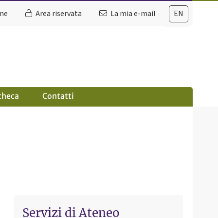
ine
Area riservata
La mia e-mail
EN
checa
Contatti
Servizi di Ateneo