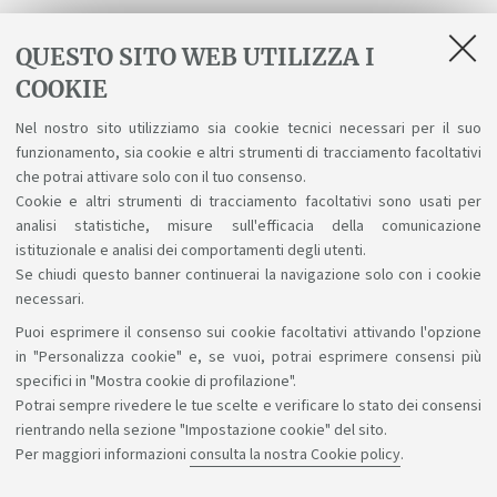
Regolamenti
QUESTO SITO WEB UTILIZZA I
COOKIE
Regolamento didattico del Corso di Studio -
Nel nostro sito utilizziamo sia cookie tecnici necessari per il suo
a.a. 2026-27
funzionamento, sia cookie e altri strumenti di tracciamento facoltativi
Regolamento Studenti d'Ateneo
che potrai attivare solo con il tuo consenso.
Cookie e altri strumenti di tracciamento facoltativi sono usati per
analisi statistiche, misure sull'efficacia della comunicazione
istituzionale e analisi dei comportamenti degli utenti.
Se chiudi questo banner continuerai la navigazione solo con i cookie
necessari.
Puoi esprimere il consenso sui cookie facoltativi attivando l'opzione
Sosteniamo il diritto alla conoscenza
in "Personalizza cookie" e, se vuoi, potrai esprimere consensi più
specifici in "Mostra cookie di profilazione".
Seguici su:
Potrai sempre rivedere le tue scelte e verificare lo stato dei consensi
rientrando nella sezione "Impostazione cookie" del sito.
Per maggiori informazioni
consulta la nostra Cookie policy
.
App: