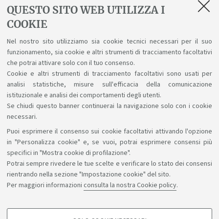
QUESTO SITO WEB UTILIZZA I
Il piano didattico online non è disponibile
COOKIE
Nel nostro sito utilizziamo sia cookie tecnici necessari per il suo
In evidenza
funzionamento, sia cookie e altri strumenti di tracciamento facoltativi
che potrai attivare solo con il tuo consenso.
Riconoscimento crediti
Cookie e altri strumenti di tracciamento facoltativi sono usati per
analisi statistiche, misure sull'efficacia della comunicazione
istituzionale e analisi dei comportamenti degli utenti.
Se chiudi questo banner continuerai la navigazione solo con i cookie
necessari.
Puoi esprimere il consenso sui cookie facoltativi attivando l'opzione
Sosteniamo il diritto alla conoscenza
in "Personalizza cookie" e, se vuoi, potrai esprimere consensi più
specifici in "Mostra cookie di profilazione".
Seguici su:
Potrai sempre rivedere le tue scelte e verificare lo stato dei consensi
rientrando nella sezione "Impostazione cookie" del sito.
Per maggiori informazioni
consulta la nostra Cookie policy
.
App: