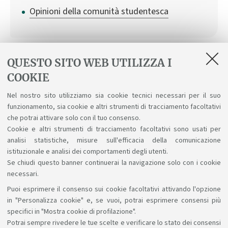
Opinioni della comunità studentesca
QUESTO SITO WEB UTILIZZA I
Regolamenti
COOKIE
Nel nostro sito utilizziamo sia cookie tecnici necessari per il suo
Regolamento Didattico del Corso di Studio
funzionamento, sia cookie e altri strumenti di tracciamento facoltativi
Regolamento Studenti d'Ateneo
che potrai attivare solo con il tuo consenso.
Cookie e altri strumenti di tracciamento facoltativi sono usati per
analisi statistiche, misure sull'efficacia della comunicazione
istituzionale e analisi dei comportamenti degli utenti.
Se chiudi questo banner continuerai la navigazione solo con i cookie
necessari.
Puoi esprimere il consenso sui cookie facoltativi attivando l'opzione
Sosteniamo il diritto alla conoscenza
in "Personalizza cookie" e, se vuoi, potrai esprimere consensi più
specifici in "Mostra cookie di profilazione".
Seguici su:
Potrai sempre rivedere le tue scelte e verificare lo stato dei consensi