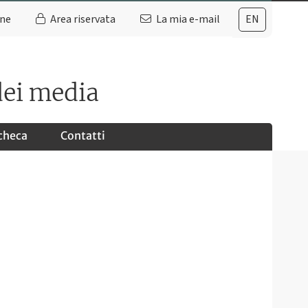
ine
Area riservata
La mia e-mail
EN
dei media
checa
Contatti