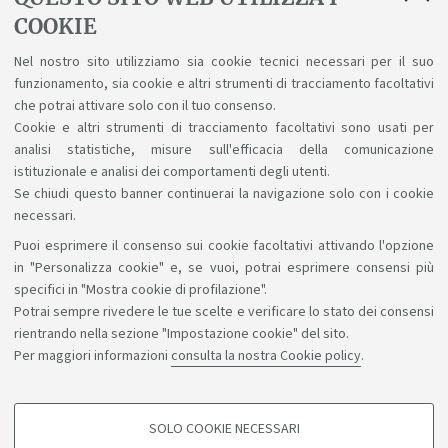
Regolamenti
COOKIE
Nel nostro sito utilizziamo sia cookie tecnici necessari per il suo
Regolamento Studenti d'Ateneo
funzionamento, sia cookie e altri strumenti di tracciamento facoltativi
Regolamento didattico - a.a. 26/27
che potrai attivare solo con il tuo consenso.
Cookie e altri strumenti di tracciamento facoltativi sono usati per
analisi statistiche, misure sull'efficacia della comunicazione
istituzionale e analisi dei comportamenti degli utenti.
Se chiudi questo banner continuerai la navigazione solo con i cookie
necessari.
Puoi esprimere il consenso sui cookie facoltativi attivando l'opzione
Sosteniamo il diritto alla conoscenza
in "Personalizza cookie" e, se vuoi, potrai esprimere consensi più
specifici in "Mostra cookie di profilazione".
Seguici su:
Potrai sempre rivedere le tue scelte e verificare lo stato dei consensi
rientrando nella sezione "Impostazione cookie" del sito.
Per maggiori informazioni
consulta la nostra Cookie policy
.
App:
SOLO COOKIE NECESSARI