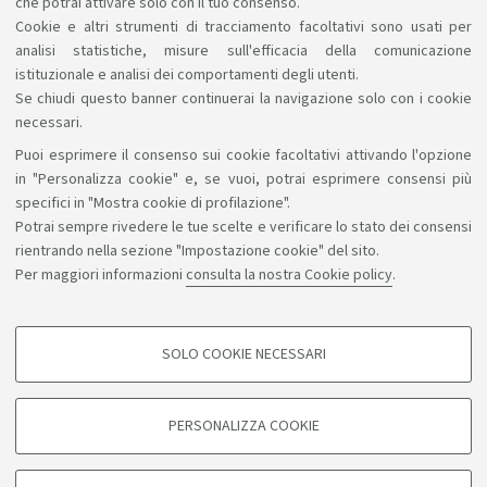
che potrai attivare solo con il tuo consenso.
tua disposizione gratuitamente, anche online.
Cookie e altri strumenti di tracciamento facoltativi sono usati per
analisi statistiche, misure sull'efficacia della comunicazione
istituzionale e analisi dei comportamenti degli utenti.
Se chiudi questo banner continuerai la navigazione solo con i cookie
necessari.
Puoi esprimere il consenso sui cookie facoltativi attivando l'opzione
Sosteniamo il diritto alla conoscenza
in "Personalizza cookie" e, se vuoi, potrai esprimere consensi più
specifici in "Mostra cookie di profilazione".
Seguici su:
Potrai sempre rivedere le tue scelte e verificare lo stato dei consensi
rientrando nella sezione "Impostazione cookie" del sito.
Per maggiori informazioni
consulta la nostra Cookie policy
.
App:
SOLO COOKIE NECESSARI
COOKIE DI PROFILAZIONE - FACOLTATIVI
©Copyright 2026 - ALMA MATER STUDIORUM - Università di
Si tratta di cookie utilizzati per analizzare le caratteristiche della navigazione
PERSONALIZZA COOKIE
degli utenti, creare profili in base al loro comportamento sul sito, per analisi
Bologna - Via Zamboni, 33 - 40126 Bologna - PI: 01131710376 -
di marketing.
CF: 80007010376
Mostra cookie di profilazione