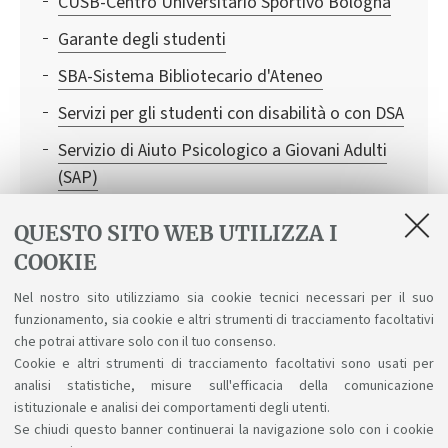
CUSB-Centro Universitario Sportivo Bologna
Garante degli studenti
SBA-Sistema Bibliotecario d'Ateneo
Servizi per gli studenti con disabilità o con DSA
Servizio di Aiuto Psicologico a Giovani Adulti
(SAP)
SMA- Sistema Museale d'Ateneo
QUESTO SITO WEB UTILIZZA I
WIFI
COOKIE
Consigliera di Fiducia: un aiuto in caso di
Nel nostro sito utilizziamo sia cookie tecnici necessari per il suo
discriminazioni, molestie sessuali e
funzionamento, sia cookie e altri strumenti di tracciamento facoltativi
psicologiche
che potrai attivare solo con il tuo consenso.
Cookie e altri strumenti di tracciamento facoltativi sono usati per
analisi statistiche, misure sull'efficacia della comunicazione
istituzionale e analisi dei comportamenti degli utenti.
Se chiudi questo banner continuerai la navigazione solo con i cookie