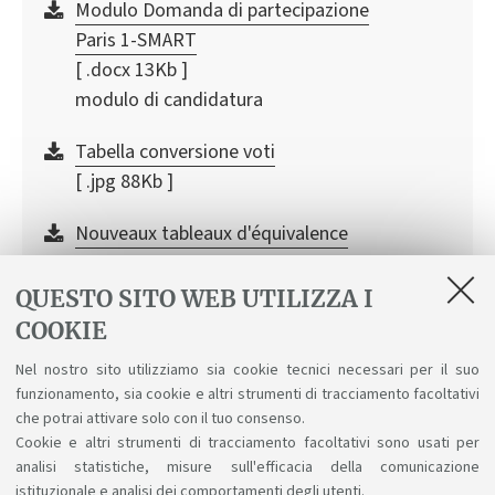
Modulo Domanda di partecipazione
Paris 1-SMART
[ .docx 13Kb ]
modulo di candidatura
Tabella conversione voti
[ .jpg 88Kb ]
Nouveaux tableaux d'équivalence
[ .pdf 15432Kb ]
QUESTO SITO WEB UTILIZZA I
Classement provisoire – année académique
COOKIE
2025/26
Nel nostro sito utilizziamo sia cookie tecnici necessari per il suo
Paris 1 (curriculum SMArt)
funzionamento, sia cookie e altri strumenti di tracciamento facoltativi
che potrai attivare solo con il tuo consenso.
Classement définitif a.a. 2025/26
Cookie e altri strumenti di tracciamento facoltativi sono usati per
analisi statistiche, misure sull'efficacia della comunicazione
istituzionale e analisi dei comportamenti degli utenti.