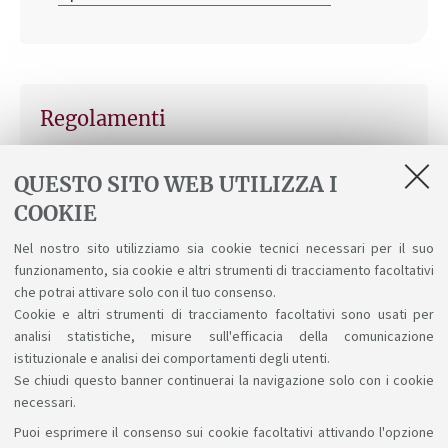
Regolamenti
Regolamento didattico del Corso a.a. 2025-
QUESTO SITO WEB UTILIZZA I
2026
COOKIE
Regolamento didattico del Corso a.a. 2024-
Nel nostro sito utilizziamo sia cookie tecnici necessari per il suo
2025
funzionamento, sia cookie e altri strumenti di tracciamento facoltativi
Regolamento Studenti d'Ateneo
che potrai attivare solo con il tuo consenso.
Cookie e altri strumenti di tracciamento facoltativi sono usati per
analisi statistiche, misure sull'efficacia della comunicazione
istituzionale e analisi dei comportamenti degli utenti.
Se chiudi questo banner continuerai la navigazione solo con i cookie
necessari.
Puoi esprimere il consenso sui cookie facoltativi attivando l'opzione
Sosteniamo il diritto alla conoscenza