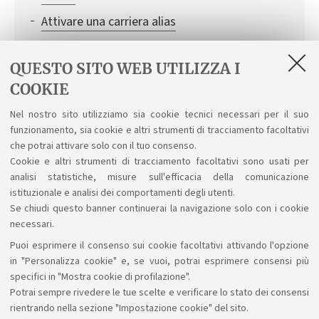
Attivare una carriera alias
Conciliare studio e lavoro
QUESTO SITO WEB UTILIZZA I
Prolungare la durata degli studi: percorso a
COOKIE
tempo parziale
Nel nostro sito utilizziamo sia cookie tecnici necessari per il suo
Rinnovo del permesso di soggiorno
funzionamento, sia cookie e altri strumenti di tracciamento facoltativi
Riconoscimento crediti
che potrai attivare solo con il tuo consenso.
Cookie e altri strumenti di tracciamento facoltativi sono usati per
analisi statistiche, misure sull'efficacia della comunicazione
istituzionale e analisi dei comportamenti degli utenti.
Se chiudi questo banner continuerai la navigazione solo con i cookie
necessari.
Puoi esprimere il consenso sui cookie facoltativi attivando l'opzione
Sosteniamo il diritto alla conoscenza
in "Personalizza cookie" e, se vuoi, potrai esprimere consensi più
specifici in "Mostra cookie di profilazione".
Seguici su:
Potrai sempre rivedere le tue scelte e verificare lo stato dei consensi
rientrando nella sezione "Impostazione cookie" del sito.